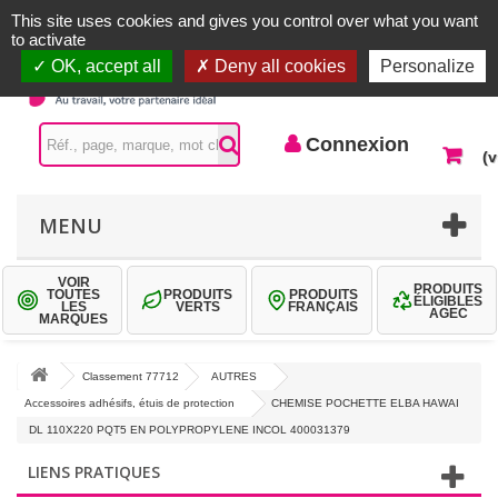
Accueil |
Contactez-nous
Connexion
This site uses cookies and gives you control over what you want
to activate
OK, accept all
Deny all cookies
Personalize
Connexion
(v
MENU
VOIR
PRODUITS
TOUTES
PRODUITS
PRODUITS
ÉLIGIBLES
LES
VERTS
FRANÇAIS
AGEC
MARQUES
Classement 77712
AUTRES
Accessoires adhésifs, étuis de protection
CHEMISE POCHETTE ELBA HAWAI
DL 110X220 PQT5 EN POLYPROPYLENE INCOL 400031379
LIENS PRATIQUES