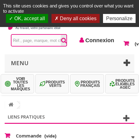
Accueil |
Contactez-nous
Connexion
This site uses cookies and gives you control over what you want
to activate
OK, accept all
Deny all cookies
Personalize
Connexion
(v
MENU
VOIR
PRODUITS
TOUTES
PRODUITS
PRODUITS
ÉLIGIBLES
LES
VERTS
FRANÇAIS
AGEC
MARQUES
LIENS PRATIQUES
Commande
(vide)